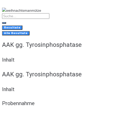
Skip
to
content
Search
...
Resultate
Alle Resultate
AAK gg. Tyrosinphosphatase
Inhalt
AAK gg. Tyrosinphosphatase
Inhalt
Probennahme