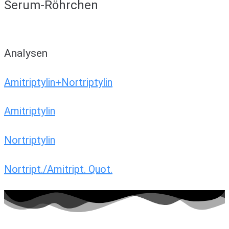
Serum-Röhrchen
Analysen
Amitriptylin+Nortriptylin
Amitriptylin
Nortriptylin
Nortript./Amitript. Quot.