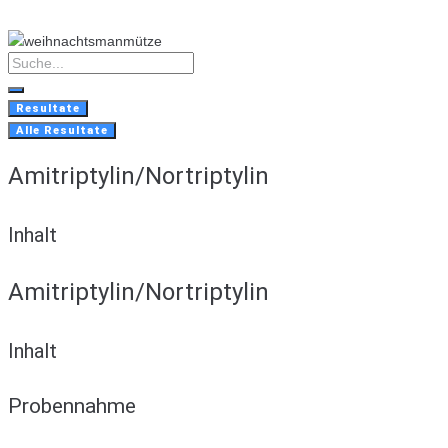
Skip
to
content
Search
...
Resultate
Alle Resultate
Amitriptylin/Nortriptylin
Inhalt
Amitriptylin/Nortriptylin
Inhalt
Probennahme