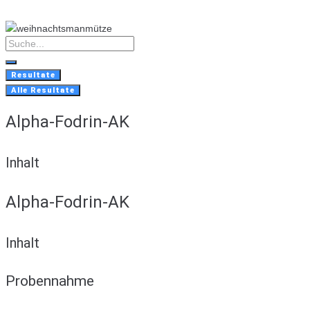
Skip
to
content
Search
...
Resultate
Alle Resultate
Alpha-Fodrin-AK
Inhalt
Alpha-Fodrin-AK
Inhalt
Probennahme