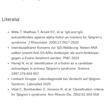
Literatur
Witte T, Matthias T, Arnett FC, et al. IgA and IgG
autoantibodies against alpha-fodrin as markers for Sjögren’s
syndrome. J Rheumatol. 2000;27:2617-2620
Interdisziplinärer Konsens zur SjS-Abklärung: Neben ANA
sollten sowohl Anti-SS-A/Ro-Antikörper als auch Antikörper
gegen α‑Fodrin bestimmt werden. PMC 2023
Haneji N, et al. Identification of α-fodrin as a candidate
autoantigen in primary Sjögren’s syndrome. Science.
1997;276:604-607
Limbach Gruppe: Labordiagnostik bei Verdacht auf Sjögren-
Syndrom. Laborpfad 2020
Vitali C, Bombardieri S, Jonsson R, et al. Classification criteria
for Sjögren’s syndrome. Ann Rheum Dis. 2002;61:554-558