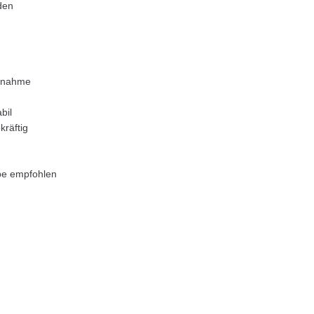
den
ntnahme
bil
kräftig
be empfohlen