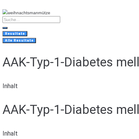
Skip
to
content
Search
...
Resultate
Alle Resultate
AAK-Typ-1-Diabetes mell
Inhalt
AAK-Typ-1-Diabetes mell
Inhalt