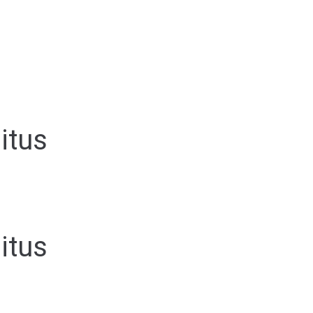
itus
itus