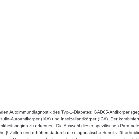
senden Autoimmundiagnostik des Typ-1-Diabetes: GAD65-Antikörper (ge
sulin-Autoantikörper (IAA) und Inselzellantikörper (ICA). Der kombini
Krankheitsbeginn zu erkennen. Die Auswahl dieser spezifischen Paramet
β-Zellen und erhöhen dadurch die diagnostische Sensitivität erheblich 