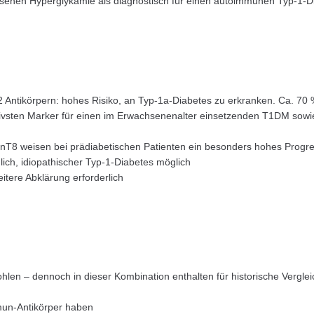
esenen Hyperglykämie als diagnostisch für einen autoimmunen Typ-1-
 2 Antikörpern: hohes Risiko, an Typ-1a-Diabetes zu erkranken. Ca. 70
itivsten Marker für einen im Erwachsenenalter einsetzenden T1DM sowi
nT8 weisen bei prädiabetischen Patienten ein besonders hohes Progres
ich, idiopathischer Typ-1-Diabetes möglich
eitere Abklärung erforderlich
len – dennoch in dieser Kombination enthalten für historische Verglei
mun-Antikörper haben