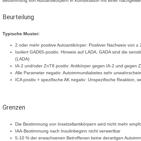
Bestimmung von Autoantikörpern in Kombination mit einer nachgewi
Beurteilung
Typische Muster:
2 oder mehr positive Autoantikörper: Positiver Nachweis von ≥
Isoliert GAD65-positiv: Hinweis auf LADA, GADA sind die sens
(LADA)
IA-2 und/oder ZnT8 positiv: Antikörper gegen IA-2 und gegen Z
Alle Parameter negativ: Autoimmundiabetes sehr unwahrscheinl
ICA positiv + spezifische AK negativ: Unspezifische Reaktion, w
Grenzen
Die Bestimmung von Inselzellantikörpern wird nicht mehr empfoh
IAA-Bestimmung nach Insulinbeginn nicht verwertbar
5-10 % der erwachsenen Betroffenen keine derartigen Autoim